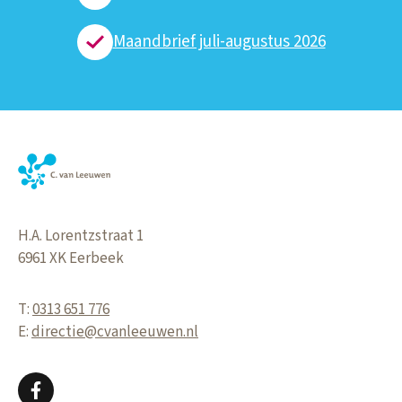
Maandbrief juli-augustus 2026
H.A. Lorentzstraat 1
6961 XK
Eerbeek
T:
0313 651 776
E:
directie@cvanleeuwen.nl